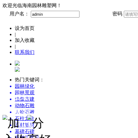
欢迎光临海南园林雕塑网！
用户名：
密码
设为首页
|
加入收藏
|
联系我们
热门关键词：
园林绿化
园林景观
首页
佛像古建
动物石雕
雕塑艺术博览
人物石雕
石柱龙柱
石材板材
园林雕塑创意设计
墓碑石碑
石雕工艺品