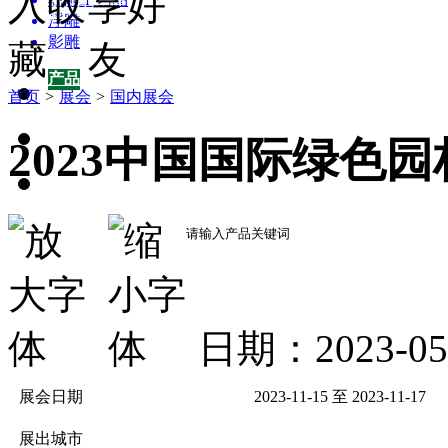
新农村景观雕塑集锦
浮雕
影雕
园林雕塑百科
产品
首页
>
展会
>
国内展会
产品
园林雕塑百科
2023中国国际绿色
供应
招商加盟
企业
关于我们
日期：2023-0
展会日期
2023-11-15 至 2023-11-17
展出城市