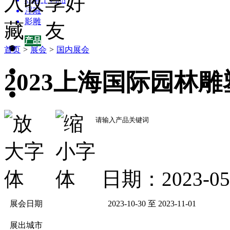
新农村景观雕塑集锦
浮雕
影雕
园林雕塑百科
产品
首页
>
展会
>
国内展会
产品
园林雕塑百科
2023上海国际园林雕
供应
招商加盟
企业
关于我们
日期：2023-0
展会日期
2023-10-30 至 2023-11-01
展出城市