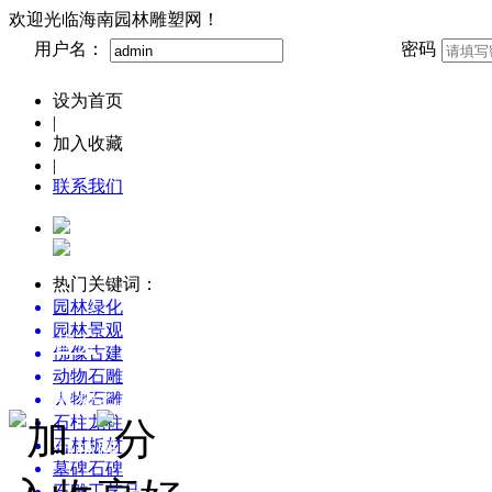
欢迎光临海南园林雕塑网！
用户名：
密码
设为首页
|
加入收藏
|
联系我们
热门关键词：
园林绿化
园林景观
首页
佛像古建
动物石雕
雕塑艺术博览
人物石雕
石柱龙柱
石材板材
园林雕塑创意设计
墓碑石碑
石雕工艺品