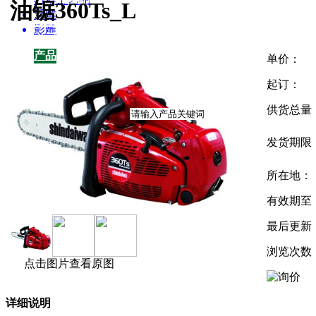
园林雕塑百科
油锯360Ts_L
浮雕
招商加盟
影雕
关于我们
产品
产品
单价：
供应
起订：
企业
供货总量
发货期限
所在地：
有效期至
最后更新
浏览次数
点击图片查看原图
详细说明