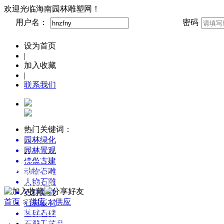
欢迎光临海南园林雕塑网！
用户名：
密码
设为首页
|
加入收藏
|
联系我们
热门关键词：
园林绿化
园林景观
首页
佛像古建
雕塑艺术博览
动物石雕
人物石雕
园林雕塑创意设计
石柱龙柱
新农村景观雕塑集锦
首页
>
供应
>
供应
石材板材
园林雕塑百科
墓碑石碑
石雕工艺品