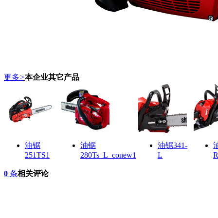
更多
>
本企业其它产品
油锯
油锯
油锯341-
251TS1
280Ts_L_conew1
L
0
条
相关评论