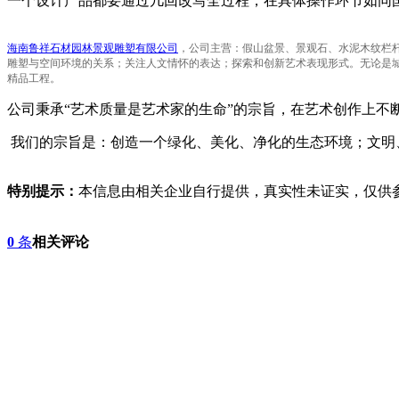
一个设计产品都要通过几回改写全过程，在具体操作环节如同
海南鲁祥石材园林景观雕塑有限公司
，公司主营：假山盆景、景观石、水泥木纹栏杆
雕塑与空间环境的关系；关注人文情怀的表达；探索和创新艺术表现形式。无论是
精品工程。
公司秉承“艺术质量是艺术家的生命”的宗旨，在艺术创作上
我们的宗旨是：创造一个绿化、美化、净化的生态环境；文明
特别提示：
本信息由相关企业自行提供，真实性未证实，仅供
0
条
相关评论