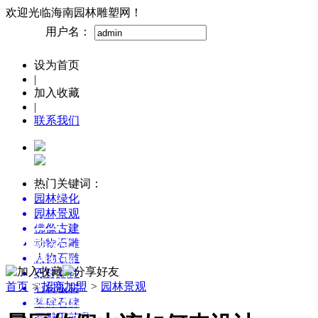
欢迎光临海南园林雕塑网！
用户名：
设为首页
|
加入收藏
|
联系我们
热门关键词：
园林绿化
园林景观
首页
佛像古建
雕塑艺术博览
动物石雕
人物石雕
园林雕塑创意设计
石柱龙柱
新农村景观雕塑集锦
首页
>
招商加盟
>
园林景观
石材板材
园林雕塑百科
墓碑石碑
石雕工艺品