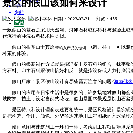
园林雕塑百科
景区的假山该如何来设计
浮雕
招商加盟
影雕
关于我们
日期：2023-03-21 浏览：
456
产品
产品
供应
一般假山的基石是采用天然河、河卵石材或砂砾材与混凝土或专
企业
代流行的冲洗石料技术性类似。
假山的根基由于其原料有各种各样的色调、样子，可以装修
朴素的体验。
假山的根基制作方式就是指混凝土及石料的组合，抹平整速干
方石料。印字石料跟假山恰好相反，就是指设备或人力打磨混
假山厂家：景区假山设计有哪些需要注意的问题?
海南佛像
假山的应用在日常生活中是很多的，许多场地对假山都会有
坡防护、挡土，设定自然式花坛。假山是园林景观是以山石盆
景区特点和设计理念表述要相统一，景区风格设计是实现经
是把构造、作用、颜色、外型等迅速地用工程图纸的方式呈现
设计意图与建筑施工一环扣一环，考虑到工程项目难度系数