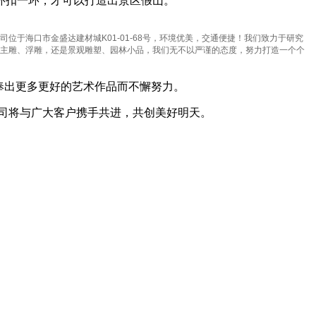
环扣一环，才可以打造出景区假山。
于海口市金盛达建材城K01-01-68号，环境优美，交通便捷！我们致力于研究
主雕、浮雕，还是景观雕塑、园林小品，我们无不以严谨的态度，努力打造一个个
奉出更多更好的艺术作品而不懈努力。
司将与广大客户携手共进，共创美好明天。