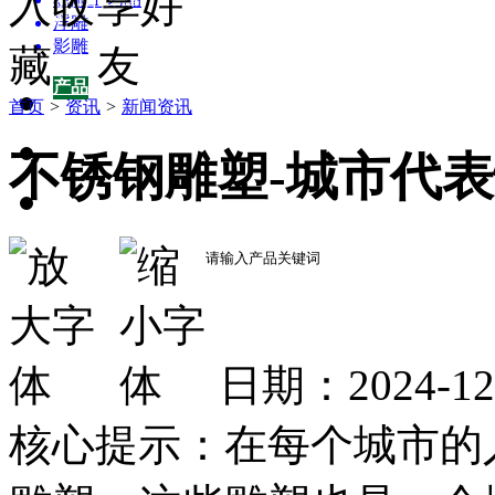
新农村景观雕塑集锦
浮雕
影雕
园林雕塑百科
产品
首页
>
资讯
>
新闻资讯
产品
园林雕塑百科
不锈钢雕塑-城市代
供应
招商加盟
企业
关于我们
日期：2024-1
核心提示：在每个城市的