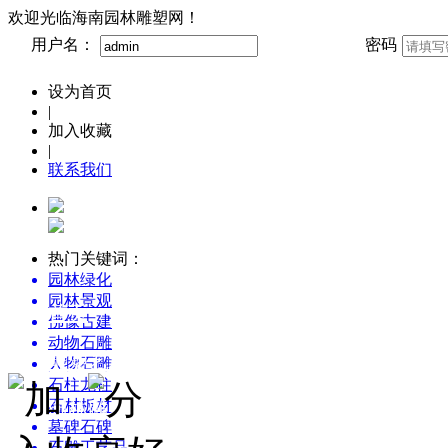
欢迎光临海南园林雕塑网！
用户名：
密码
设为首页
|
加入收藏
|
联系我们
热门关键词：
园林绿化
园林景观
首页
佛像古建
动物石雕
雕塑艺术博览
人物石雕
石柱龙柱
石材板材
园林雕塑创意设计
墓碑石碑
石雕工艺品