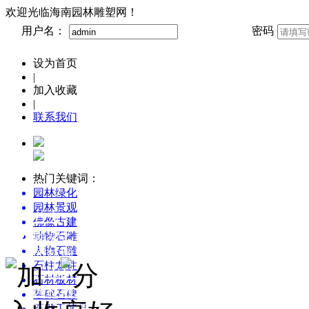
欢迎光临海南园林雕塑网！
用户名：
密码
设为首页
|
加入收藏
|
联系我们
热门关键词：
园林绿化
园林景观
首页
佛像古建
雕塑艺术博览
动物石雕
人物石雕
园林雕塑创意设计
石柱龙柱
新农村景观雕塑集锦
石材板材
园林雕塑百科
墓碑石碑
石雕工艺品