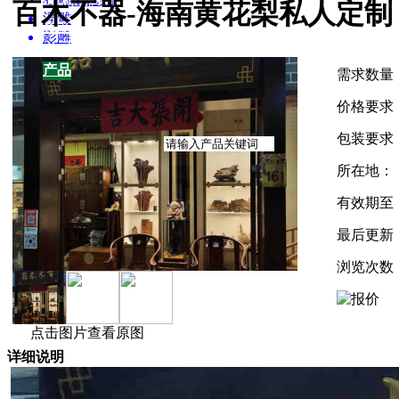
园林雕塑百科
百木不器-海南黄花梨私人定制
浮雕
招商加盟
影雕
关于我们
产品
产品
需求数量
供应
价格要求
企业
包装要求
所在地：
有效期至
最后更新
浏览次数
点击图片查看原图
详细说明