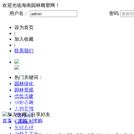
欢迎光临海南园林雕塑网！
用户名：
密码
设为首页
|
加入收藏
|
联系我们
热门关键词：
园林绿化
园林景观
首页
佛像古建
雕塑艺术博览
动物石雕
人物石雕
园林雕塑创意设计
石柱龙柱
新农村景观雕塑集锦
首页
>
求购
>
求购
石材板材
园林雕塑百科
墓碑石碑
石雕工艺品