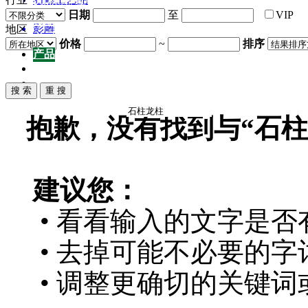
园林雕塑百科
浮雕
日期
至
VIP
招商加盟
影雕
地区
关于我们
价格
~
排序
产品
产品
供应
企业
抱歉，没有找到与“
石柱
建议您：
• 看看输入的文字是否
• 去掉可能不必要的字词
• 调整更确切的关键词