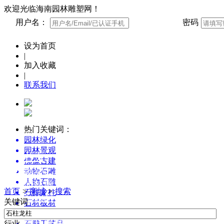
欢迎光临海南园林雕塑网！
用户名：
密码
设为首页
|
加入收藏
|
联系我们
热门关键词：
园林绿化
园林景观
首页
佛像古建
雕塑艺术博览
动物石雕
人物石雕
园林雕塑创意设计
首页
>
商城
>
搜索
石柱龙柱
新农村景观雕塑集锦
关键词
石材板材
园林雕塑百科
墓碑石碑
行业
石雕工艺品