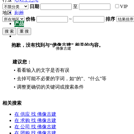
园林雕塑百科
浮雕
日期
至
VIP
招商加盟
影雕
地区
关于我们
价格
~
排序
产品
产品
供应
企业
抱歉，没有找到与“
佛像古建
” 相关的内容。
建议您：
• 看看输入的文字是否有误
• 去掉可能不必要的字词，如“的”、“什么”等
• 调整更确切的关键词或搜索条件
相关搜索
在
供应
找 佛像古建
在
求购
找 佛像古建
在
公司
找 佛像古建
在
团购
找 佛像古建