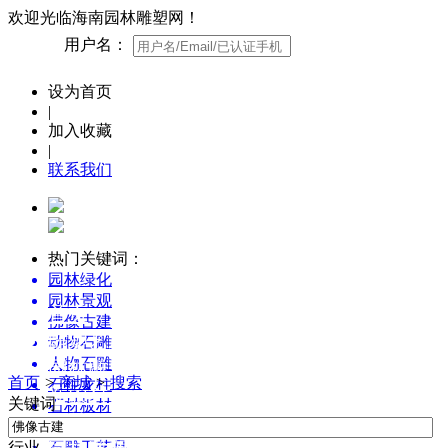
欢迎光临海南园林雕塑网！
用户名：
设为首页
|
加入收藏
|
联系我们
热门关键词：
园林绿化
园林景观
首页
佛像古建
雕塑艺术博览
动物石雕
人物石雕
园林雕塑创意设计
首页
>
商城
>
搜索
石柱龙柱
新农村景观雕塑集锦
关键词
石材板材
园林雕塑百科
墓碑石碑
行业
石雕工艺品