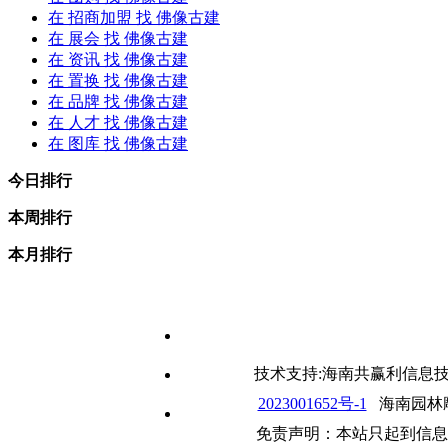
在
招商加盟
找 佛像古建
在
展会
找 佛像古建
在
资讯
找 佛像古建
在
置换
找 佛像古建
在
品牌
找 佛像古建
在
人才
找 佛像古建
在
图库
找 佛像古建
今日排行
本周排行
本月排行
技术支持:海南共赢利信息技术
2023001652号-1
海南园林雕塑网行
免责声明：本站只起到信息