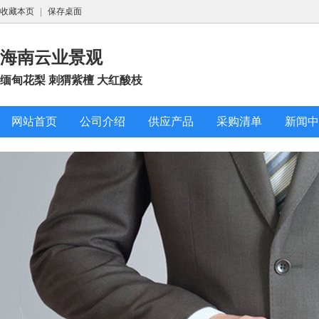
收藏本页
|
保存桌面
海南云业景观
缅甸花梨 刺猬紫檀 大红酸枝
网站首页
公司介绍
供应产品
采购清单
新闻中